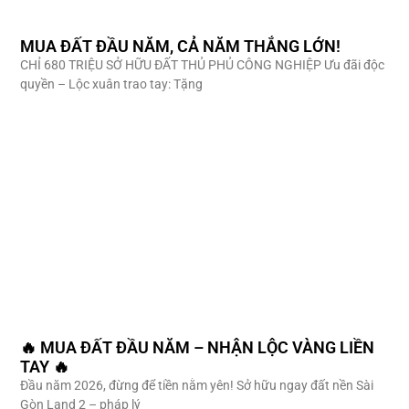
MUA ĐẤT ĐẦU NĂM, CẢ NĂM THẮNG LỚN!
CHỈ 680 TRIỆU SỞ HỮU ĐẤT THỦ PHỦ CÔNG NGHIỆP Ưu đãi độc
quyền – Lộc xuân trao tay: Tặng
🔥 MUA ĐẤT ĐẦU NĂM – NHẬN LỘC VÀNG LIỀN
TAY 🔥
Đầu năm 2026, đừng để tiền nằm yên! Sở hữu ngay đất nền Sài
Gòn Land 2 – pháp lý