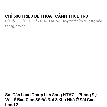
CHỈ 680 TRIỆU ĐỂ THOÁT CẢNH THUÊ TRỌ
CÓ ĐẤT – CÓ SỔ – XÂY NHÀ Ở NGAY! Thay vì trả tiền thuê trọ mỗi
tháng, hãy đầu
Sài Gòn Land Group Lên Sóng HTV7 – Phóng Sự
Về Lễ Bàn Giao Sổ Đỏ Đợt 3 Khu Nhà Ở Sài Gòn
Land 2