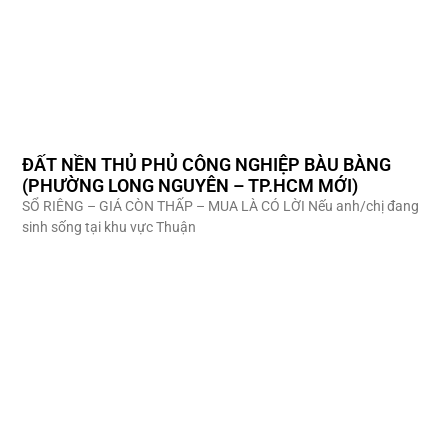
ĐẤT NỀN THỦ PHỦ CÔNG NGHIỆP BÀU BÀNG
(PHƯỜNG LONG NGUYÊN – TP.HCM MỚI)
SỔ RIÊNG – GIÁ CÒN THẤP – MUA LÀ CÓ LỜI Nếu anh/chị đang
sinh sống tại khu vực Thuận