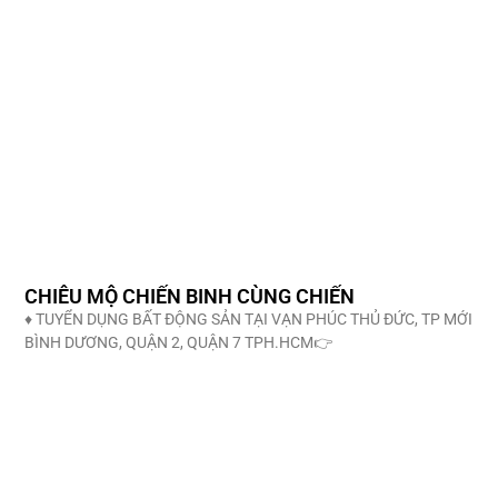
CHIÊU MỘ CHIẾN BINH CÙNG CHIẾN
♦️ TUYỂN DỤNG BẤT ĐỘNG SẢN TẠI VẠN PHÚC THỦ ĐỨC, TP MỚI
BÌNH DƯƠNG, QUẬN 2, QUẬN 7 TPH.HCM👉